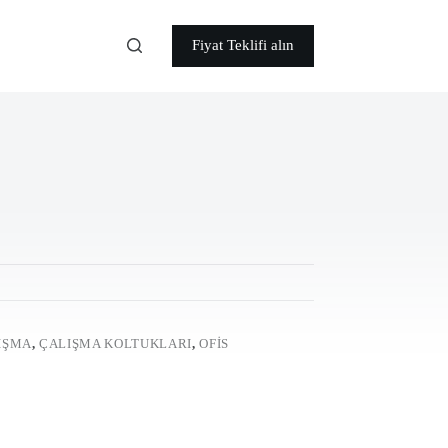
Fiyat Teklifi alın
IŞMA
,
ÇALIŞMA KOLTUKLARI
,
OFIS