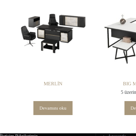
MERLİN
BIG 
5 üzeri
Devamını oku
De