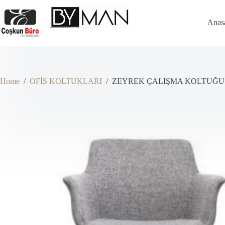
Skip
to
content
Anas
Home
/
OFİS KOLTUKLARI
/
ZEYREK ÇALIŞMA KOLTUĞU