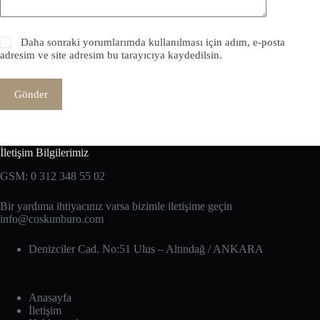
Daha sonraki yorumlarımda kullanılması için adım, e-posta
adresim ve site adresim bu tarayıcıya kaydedilsin.
Gönder
İletişim Bilgilerimiz
GSM: 0 312 348 55 02
Bir yardıma ihtiyacınız varsa bizimle iletişime geçin
info@coskunburo.com
Denizciler Cad. No:51 Ulus – Altındağ‎ / ANKARA
Anasayfa
İletişim