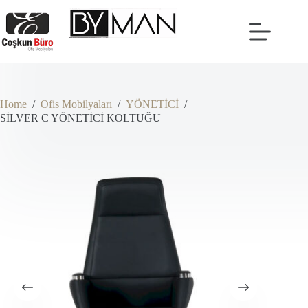
Skip
to
content
Home
/
Ofis Mobilyaları
/
YÖNETİCİ
/
SİLVER C YÖNETİCİ KOLTUĞU