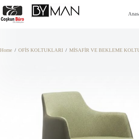
Skip
to
content
Anas
Home
/
OFİS KOLTUKLARI
/
MİSAFİR VE BEKLEME KOLT