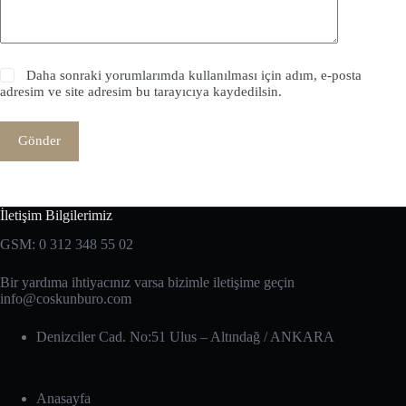
Daha sonraki yorumlarımda kullanılması için adım, e-posta
adresim ve site adresim bu tarayıcıya kaydedilsin.
Gönder
İletişim Bilgilerimiz
GSM: 0 312 348 55 02
Bir yardıma ihtiyacınız varsa bizimle iletişime geçin
info@coskunburo.com
Denizciler Cad. No:51 Ulus – Altındağ‎ / ANKARA
Anasayfa