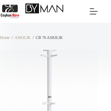
Skip
to
content
Home
/
ASKILIK
/
CB 76 ASKILIK