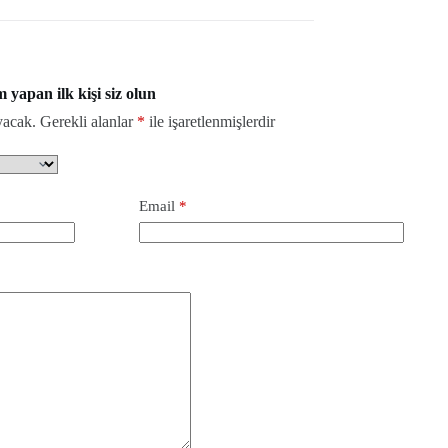
apan ilk kişi siz olun
yacak.
Gerekli alanlar
*
ile işaretlenmişlerdir
Email
*