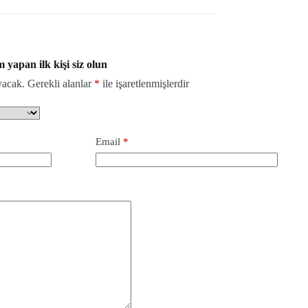
apan ilk kişi siz olun
yacak.
Gerekli alanlar
*
ile işaretlenmişlerdir
Email
*