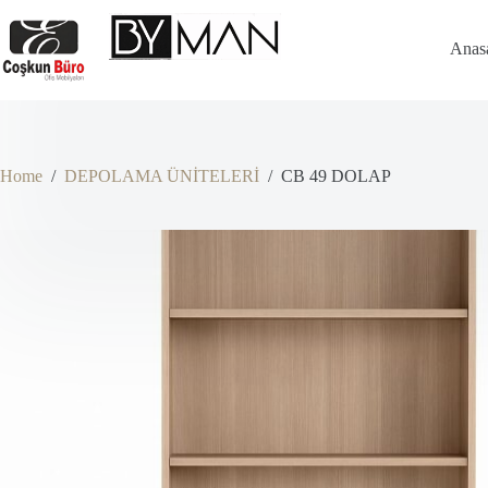
Skip
to
content
Anas
Home
/
DEPOLAMA ÜNİTELERİ
/
CB 49 DOLAP