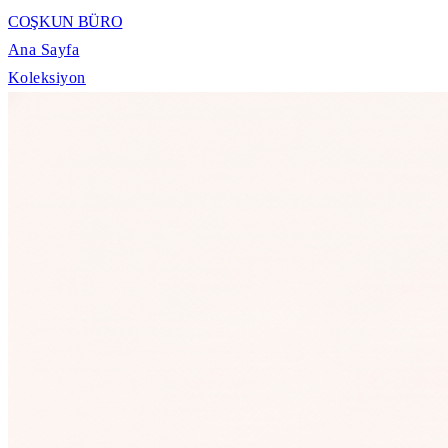
COŞKUN BÜRO
Ana Sayfa
Koleksiyon