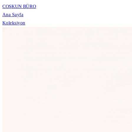
COŞKUN BÜRO
Ana Sayfa
Koleksiyon