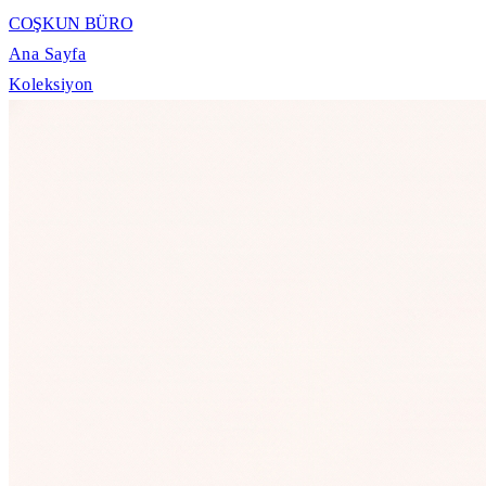
COŞKUN BÜRO
Ana Sayfa
Koleksiyon