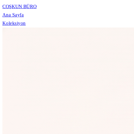
COŞKUN BÜRO
Ana Sayfa
Koleksiyon