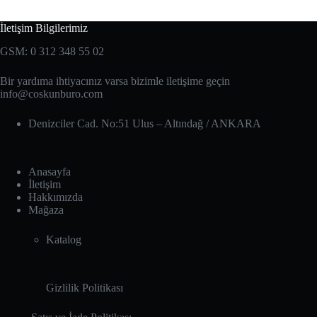
İletişim Bilgilerimiz
GSM: 0 312 348 55 02
Bir yardıma ihtiyacınız varsa bizimle iletişime geçin
info@coskunburo.com
Denizciler Cad. No:51 Ulus – Altındağ‎ / ANKARA
Anasayfa
İletişim
Hakkımızda
Mağaza
Katalog
Gizlilik Politikası